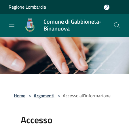
Salta al contenuto principale
Regione Lombardia
Comune di Gabbioneta-
Binanuova
Home
>
Argomenti
>
Accesso all'informazione
Accesso