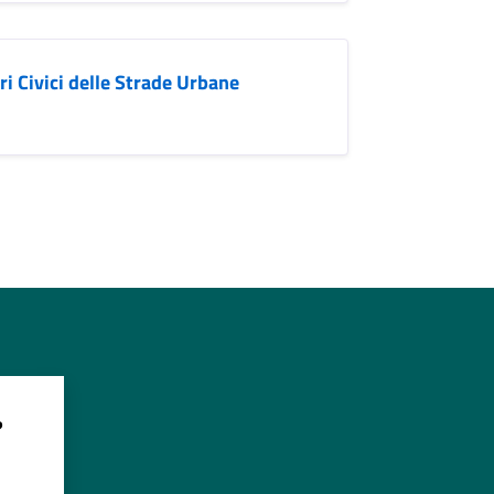
i Civici delle Strade Urbane
?