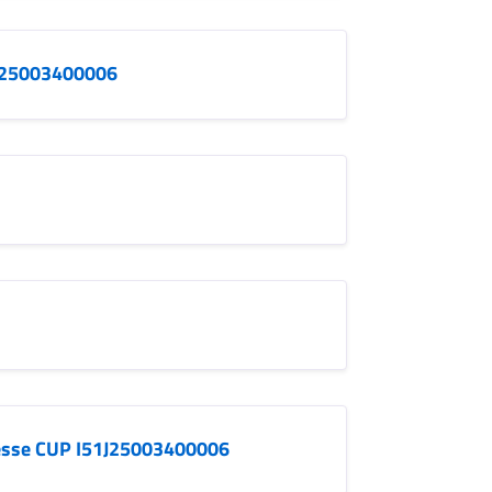
1J25003400006
messe CUP I51J25003400006