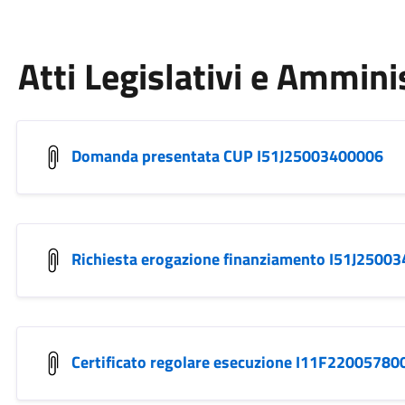
Atti Legislativi e Ammini
Domanda presentata CUP I51J25003400006
Richiesta erogazione finanziamento I51J2500
Certificato regolare esecuzione I11F22005780