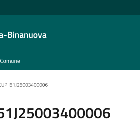
ta-Binanuova
il Comune
CUP I51J25003400006
I51J25003400006