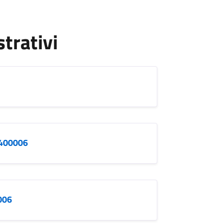
strativi
3400006
006