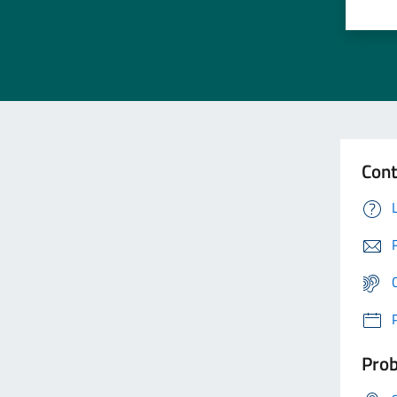
Cont
Prob