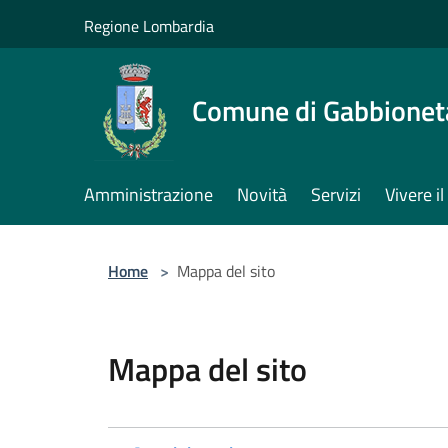
Salta al contenuto principale
Regione Lombardia
Comune di Gabbione
Amministrazione
Novità
Servizi
Vivere 
Home
>
Mappa del sito
Mappa del sito