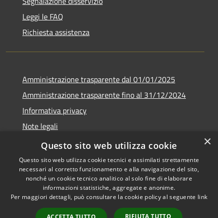
Segnalazione disservizio
Leggi le FAQ
Richiesta assistenza
Amministrazione trasparente dal 01/01/2025
Amministrazione trasparente fino al 31/12/2024
Informativa privacy
Note legali
×
Dichiarazione di accessibilità
Questo sito web utilizza cookie
Questo sito web utilizza cookie tecnici e assimilati strettamente
necessari al corretto funzionamento e alla navigazione del sito,
nonché un cookie tecnico analitico al solo fine di elaborare
informazioni statistiche, aggregate e anonime.
RSS
Copyright © 2026 • Comune di
Per maggiori dettagli, può consultare la cookie policy al seguente
link
Accessibilità
Gabbioneta-Binanuova •
Privacy
Municipium
Powered by
•
RIFIUTA TUTTO
ACCETTA TUTTO