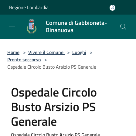
Salta al contenuto principale
Regione Lombardia
Comune di Gabbioneta-
Binanuova
Home
>
Vivere il Comune
>
Luoghi
>
Pronto soccorso
>
Ospedale Circolo Busto Arsizio PS Generale
Ospedale Circolo
Busto Arsizio PS
Generale
Ospedale Circolo Busto Arsizio PS Generale