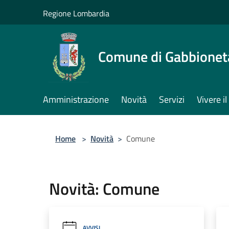
Salta al contenuto principale
Regione Lombardia
Comune di Gabbione
Amministrazione
Novità
Servizi
Vivere 
Home
>
Novità
>
Comune
Novità: Comune
AVVISI