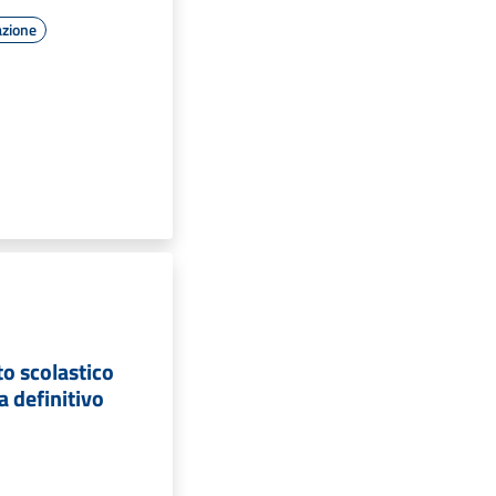
azione
to scolastico
 definitivo