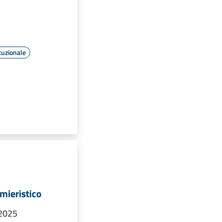
tuzionale
rmieristico
 2025