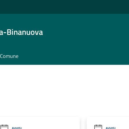
ta-Binanuova
il Comune
AVVISI
AVVISI