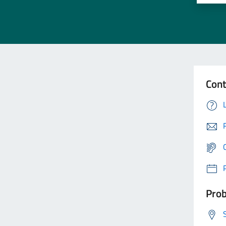
Cont
Prob