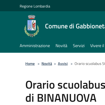
Salta al contenuto principale
Regione Lombardia
Comune di Gabbione
Amministrazione
Novità
Servizi
Vivere 
Home
>
Novità
>
Avvisi
>
Orario scuolabus
Orario scuolab
di BINANUOVA