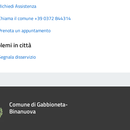
Richiedi Assistenza
Chiama il comune +39 0372 844314
Prenota un appuntamento
lemi in città
Segnala disservizio
Comune di Gabbioneta-
Binanuova